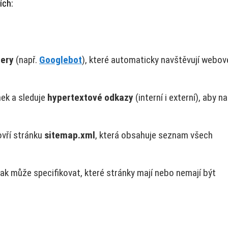
ích:
lery
(např.
Googlebot
), které automaticky navštěvují webov
nek a sleduje
hypertextové odkazy
(interní i externí), aby n
vří stránku
sitemap.xml
, která obsahuje seznam všech
ak může specifikovat, které stránky mají nebo nemají být