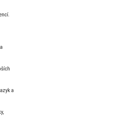
encí.
 a
pších
azyk a
y,