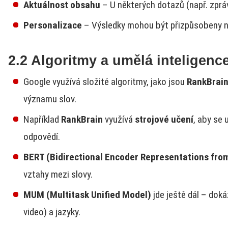
Aktuálnost obsahu
– U některých dotazů (např. zprá
Personalizace
– Výsledky mohou být přizpůsobeny na 
2.2 Algoritmy a umělá inteligenc
Google využívá složité algoritmy, jako jsou
RankBrai
významu slov.
Například
RankBrain
využívá
strojové učení
, aby se 
odpovědí.
BERT (Bidirectional Encoder Representations fro
vztahy mezi slovy.
MUM (Multitask Unified Model)
jde ještě dál – dok
video) a jazyky.