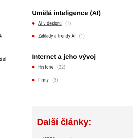
Umělá inteligence (AI)
AI v designu
(1)
é
Základy a trendy AI
(1)
Internet a jeho vývoj
ašel
Historie
(22)
Firmy
(3)
Další články: