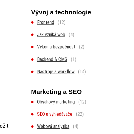
Vývoj a technologie
Frontend
(12)
Jak vzniká web
(4)
Výkon a bezpečnost
(2)
Backend & CMS
(1)
Nástroje a workflow
(14)
Marketing a SEO
Obsahový marketing
(12)
SEO a vyhledávače
(22)
ožit
Webová analytika
(4)