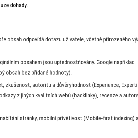
ouze dohady.
bře obsah odpovídá dotazu uživatele, včetně přirozeného vý
riginálním obsahem jsou upřednostňovány. Google například
abý obsah bez přidané hodnoty).
, zkušenost, autoritu a důvěryhodnost (Experience, Experti
dkazy z jiných kvalitních webů (backlinky), recenze a autors
načítání stránky, mobilní přívětivost (Mobile-first indexing) 