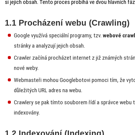
si jejich obsah. Tento proces probíhá ve dvou hlavních fáz
1.1 Procházení webu (Crawling)
Google využívá speciální programy, tzv.
webové craw
stránky a analyzují jejich obsah.
Crawler začíná procházet internet z již známých strá
nové weby.
Webmasteři mohou Googlebotovi pomoci tím, že vyto
důležitých URL adres na webu.
Crawlery se pak tímto souborem řídí a správce webu t
indexovány.
1.2 Indexování (Indexing)