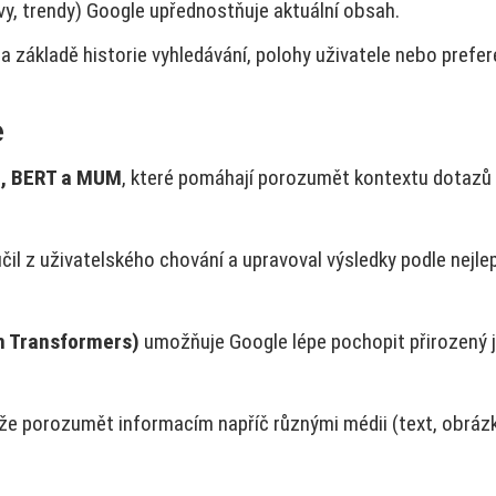
vy, trendy) Google upřednostňuje aktuální obsah.
základě historie vyhledávání, polohy uživatele nebo prefer
e
n, BERT a MUM
, které pomáhají porozumět kontextu dotazů
učil z uživatelského chování a upravoval výsledky podle nejle
m Transformers)
umožňuje Google lépe pochopit přirozený j
áže porozumět informacím napříč různými médii (text, obrázk