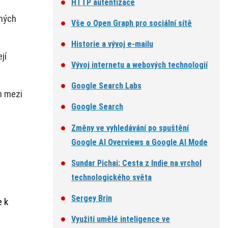
HTTP autentizace
ených
Vše o Open Graph pro sociální sítě
Historie a vývoj e-mailu
jí
Vývoj internetu a webových technologií
Google Search Labs
m mezi
Google Search
Změny ve vyhledávání po spuštění
Google AI Overviews a Google AI Mode
Sundar Pichai: Cesta z Indie na vrchol
technologického světa
Sergey Brin
e k
Využití umělé inteligence ve