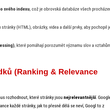
 do svého indexu
, což je obrovská databáze všech procház
tránky (HTML), obrázky, videa a další prvky, aby pochopil je
essing)
, které pomáhají porozumět významu slov a vztahů
edků (Ranking & Relevance
mus rozhodnout, které stránky jsou
nejrelevantnější
. Googl
ance každé stránky, jak to přesně dělá se neví, Googl to z