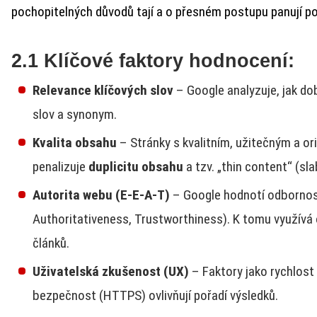
pochopitelných důvodů tají a o přesném postupu panují p
2.1 Klíčové faktory hodnocení:
Relevance klíčových slov
– Google analyzuje, jak do
slov a synonym.
Kvalita obsahu
– Stránky s kvalitním, užitečným a o
penalizuje
duplicitu obsahu
a tzv. „thin content“ (sl
Autorita webu (E-E-A-T)
– Google hodnotí odbornost
Authoritativeness, Trustworthiness). K tomu využívá o
článků.
Uživatelská zkušenost (UX)
– Faktory jako rychlost 
bezpečnost (HTTPS) ovlivňují pořadí výsledků.