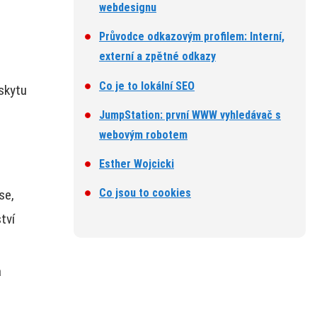
webdesignu
Průvodce odkazovým profilem: Interní,
externí a zpětné odkazy
Co je to lokální SEO
skytu
JumpStation: první WWW vyhledávač s
webovým robotem
Esther Wojcicki
Co jsou to cookies
se,
tví
a