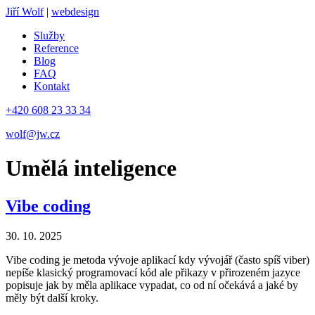
Jiří Wolf
|
webdesign
Služby
Reference
Blog
FAQ
Kontakt
+420 608 23 33 34
wolf@jw.cz
Umělá inteligence
Vibe coding
30. 10. 2025
Vibe coding je metoda vývoje aplikací kdy vývojář (často spíš viber)
nepíše klasický programovací kód ale přikazy v přirozeném jazyce
popisuje jak by měla aplikace vypadat, co od ní očekává a jaké by
měly být další kroky.