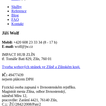
Služby
Reference
Blog
FAQ
Kontakt
Jiří Wolf
Mobil:
+420 608 23 33 34 (8 - 17 h)
E-mail:
wolf@jw.cz
IMPACT HUB ZLÍN
tř. Tomáše Bati 829, Zlín, 760 01
Tvorba webových stránek ve Zlíně a Zlínském kraji.
IČ:
49477439
nejsem plátcem DPH
Fyzická osoba zapsaná v živnostenském rejstříku.
Magistrát mesta Zlína, odbor živnostenský,
náměstí Míru 12,
pracovište: Zarámí 4421, 76140 Zlín,
C.j.: ŽÚ/2842/2008/Pan/2