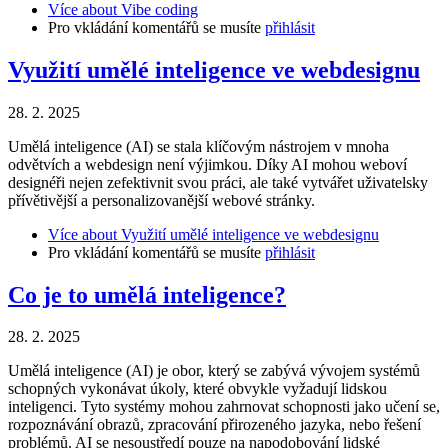
Více
about Vibe coding
Pro vkládání komentářů se musíte
přihlásit
Využití umělé inteligence ve webdesignu
28. 2. 2025
Umělá inteligence (AI) se stala klíčovým nástrojem v mnoha
odvětvích a webdesign není výjimkou. Díky AI mohou weboví
designéři nejen zefektivnit svou práci, ale také vytvářet uživatelsky
přívětivější a personalizovanější webové stránky.
Více
about Využití umělé inteligence ve webdesignu
Pro vkládání komentářů se musíte
přihlásit
Co je to umělá inteligence?
28. 2. 2025
Umělá inteligence (AI) je obor, který se zabývá vývojem systémů
schopných vykonávat úkoly, které obvykle vyžadují lidskou
inteligenci. Tyto systémy mohou zahrnovat schopnosti jako učení se,
rozpoznávání obrazů, zpracování přirozeného jazyka, nebo řešení
problémů. AI se nesoustředí pouze na napodobování lidské