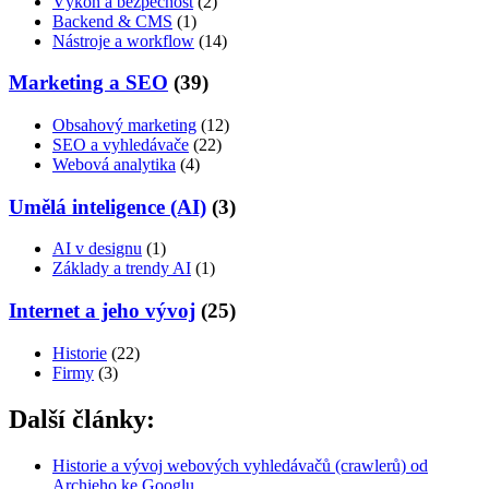
Výkon a bezpečnost
(2)
Backend & CMS
(1)
Nástroje a workflow
(14)
Marketing a SEO
(39)
Obsahový marketing
(12)
SEO a vyhledávače
(22)
Webová analytika
(4)
Umělá inteligence (AI)
(3)
AI v designu
(1)
Základy a trendy AI
(1)
Internet a jeho vývoj
(25)
Historie
(22)
Firmy
(3)
Další články:
Historie a vývoj webových vyhledávačů (crawlerů) od
Archieho ke Googlu