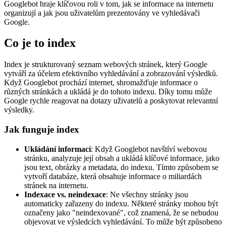
Googlebot hraje klíčovou roli v tom, jak se informace na internetu
organizují a jak jsou uživatelům prezentovány ve vyhledávači
Google.
Co je to index
Index je strukturovaný seznam webových stránek, který Google
vytváří za účelem efektivního vyhledávání a zobrazování výsledků.
Když Googlebot prochází internet, shromažďuje informace o
různých stránkách a ukládá je do tohoto indexu. Díky tomu může
Google rychle reagovat na dotazy uživatelů a poskytovat relevantní
výsledky.
Jak funguje index
Ukládání informací
: Když Googlebot navštíví webovou
stránku, analyzuje její obsah a ukládá klíčové informace, jako
jsou text, obrázky a metadata, do indexu. Tímto způsobem se
vytvoří databáze, která obsahuje informace o miliardách
stránek na internetu.
Indexace vs. neindexace
: Ne všechny stránky jsou
automaticky zařazeny do indexu. Některé stránky mohou být
označeny jako "neindexované", což znamená, že se nebudou
objevovat ve výsledcích vyhledávání. To může být způsobeno