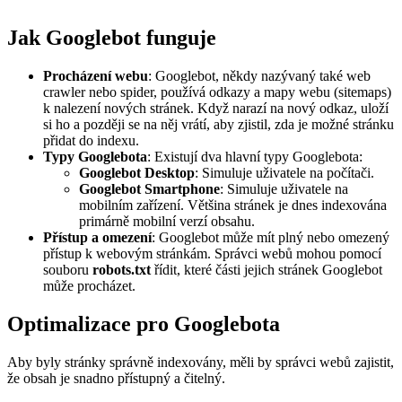
Jak Googlebot funguje
Procházení webu
: Googlebot, někdy nazývaný také web
crawler nebo spider, používá odkazy a mapy webu (sitemaps)
k nalezení nových stránek. Když narazí na nový odkaz, uloží
si ho a později se na něj vrátí, aby zjistil, zda je možné stránku
přidat do indexu.
Typy Googlebota
: Existují dva hlavní typy Googlebota:
Googlebot Desktop
: Simuluje uživatele na počítači.
Googlebot Smartphone
: Simuluje uživatele na
mobilním zařízení. Většina stránek je dnes indexována
primárně mobilní verzí obsahu.
Přístup a omezení
: Googlebot může mít plný nebo omezený
přístup k webovým stránkám. Správci webů mohou pomocí
souboru
robots.txt
řídit, které části jejich stránek Googlebot
může procházet.
Optimalizace pro Googlebota
Aby byly stránky správně indexovány, měli by správci webů zajistit,
že obsah je snadno přístupný a čitelný.