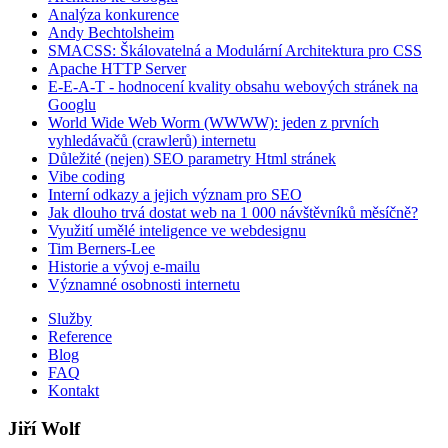
Analýza konkurence
Andy Bechtolsheim
SMACSS: Škálovatelná a Modulární Architektura pro CSS
Apache HTTP Server
E-E-A-T - hodnocení kvality obsahu webových stránek na
Googlu
World Wide Web Worm (WWWW): jeden z prvních
vyhledávačů (crawlerů) internetu
Důležité (nejen) SEO parametry Html stránek
Vibe coding
Interní odkazy a jejich význam pro SEO
Jak dlouho trvá dostat web na 1 000 návštěvníků měsíčně?
Využití umělé inteligence ve webdesignu
Tim Berners-Lee
Historie a vývoj e-mailu
Významné osobnosti internetu
Služby
Reference
Blog
FAQ
Kontakt
Jiří Wolf