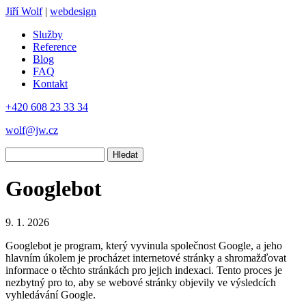
Jiří Wolf
|
webdesign
Služby
Reference
Blog
FAQ
Kontakt
+420 608 23 33 34
wolf@jw.cz
Hledat
Googlebot
9. 1. 2026
Googlebot je program, který vyvinula společnost Google, a jeho
hlavním úkolem je procházet internetové stránky a shromažďovat
informace o těchto stránkách pro jejich indexaci. Tento proces je
nezbytný pro to, aby se webové stránky objevily ve výsledcích
vyhledávání Google.