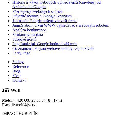
Historie a vývoj webových vyhledávačů (crawlerů) od
Archieho ke Googlu
Fáze vývoje webových stránek
Důležité metriky v Google Analytics
Jak naučit Google našeptávat vaši firmu
JumpStation: první WWW vyhledávač s webovým robotem
Analýza konkurence
Strukturovaná data
Strojové učení
PageRank: jak Google hodnotí váš web
Co znamená, že jsou webové stránky responzivní?
Larry Page
Služby
Reference
Blog
FAQ
Kontakt
Jiří Wolf
Mobil:
+420 608 23 33 34 (8 - 17 h)
E-mail:
wolf@jw.cz
IMPACT HUB ZLÍN