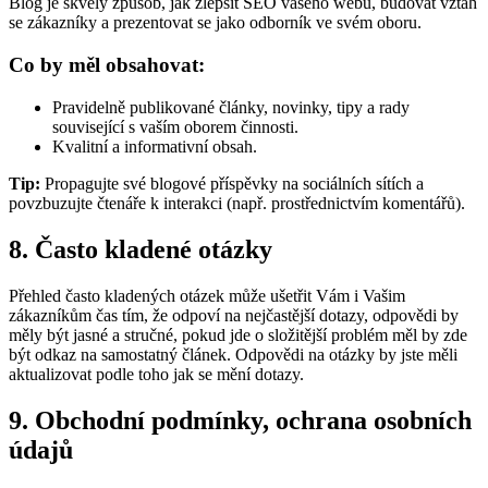
Blog je skvělý způsob, jak zlepšit SEO vašeho webu, budovat vztah
se zákazníky a prezentovat se jako odborník ve svém oboru.
Co by měl obsahovat:
Pravidelně publikované články, novinky, tipy a rady
související s vaším oborem činnosti.
Kvalitní a informativní obsah.
Tip:
Propagujte své blogové příspěvky na sociálních sítích a
povzbuzujte čtenáře k interakci (např. prostřednictvím komentářů).
8. Často kladené otázky
Přehled často kladených otázek může ušetřit Vám i Vašim
zákazníkům čas tím, že odpoví na nejčastější dotazy, odpovědi by
měly být jasné a stručné, pokud jde o složitější problém měl by zde
být odkaz na samostatný článek. Odpovědi na otázky by jste měli
aktualizovat podle toho jak se mění dotazy.
9. Obchodní podmínky, ochrana osobních
údajů