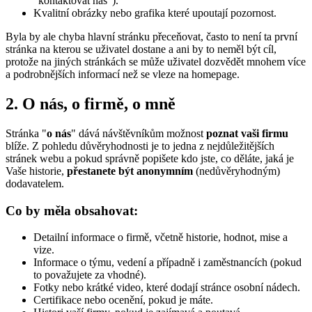
"kontaktovat nás").
Kvalitní obrázky nebo grafika které upoutají pozornost.
Byla by ale chyba hlavní stránku přeceňovat, často to není ta první
stránka na kterou se uživatel dostane a ani by to neměl být cíl,
protože na jiných stránkách se může uživatel dozvědět mnohem více
a podrobnějších informací než se vleze na homepage.
2. O nás, o firmě, o mně
Stránka "
o nás
" dává návštěvníkům možnost
poznat vaši firmu
blíže. Z pohledu důvěryhodnosti je to jedna z nejdůležitějších
stránek webu a pokud správně popišete kdo jste, co děláte, jaká je
Vaše historie,
přestanete být anonymním
(nedůvěryhodným)
dodavatelem.
Co by měla obsahovat:
Detailní informace o firmě, včetně historie, hodnot, mise a
vize.
Informace o týmu, vedení a případně i zaměstnancích (pokud
to považujete za vhodné).
Fotky nebo krátké video, které dodají stránce osobní nádech.
Certifikace nebo ocenění, pokud je máte.