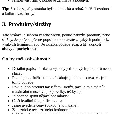
Histori vaší firmy, pokud je zajímavá a poutavá.
Tip:
Snažte se, aby stránka byla autentická a odrážela Vaši osobnost
a kulturu vaší firmy.
3. Produkty/služby
Tato stránka je srdcem vašeho webu, pokud nabízíte produkty nebo
služby. Je potřeba přesně popstat co dodáváte za jakých podmínek,
v jakých termínech apd. Je zkrátka potřeba
rozptýlit jakékoli
obavy a pochybnosti
.
Co by měla obsahovat:
Detailní popisy, funkce a výhody jednotlivých produktů nebo
služeb.
Pokud je to služba tak co obsahuje, jak dlouho trvá, co je k
tomu potřeba.
Pokud je to produkt tak k čemu slouží, jaké je minimální /
maximální množství, jak je velký, těžký apd.
Je potřeba splnit nějaké podmínky?
Opět kvalitní fotografie a videa.
Jasně uvedené ceny (pokud je to možné).
Zákaznické recenze nebo hodnocení.