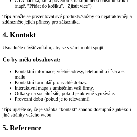
CTA tlačítka, která povedou k nákupu nebo dalšímu kroku
(např. "Přidat do košíku", "Zjistit více").
Tip:
Snažte se prezentovat své produkty/služby co nejatraktivněji a
zdůrazněte jejich přínosy pro zákazníka.
4. Kontakt
Usnadněte návštěvníkům, aby se s vámi mohli spojit.
Co by měla obsahovat:
Kontaktní informace, včetně adresy, telefonního čísla a e-
mailu.
Kontaktní formulář pro rychlé dotazy.
Interaktivní mapa s umístěním vaší firmy.
Odkazy na sociální sítě, pokud je aktivně využíváte.
Provozní dobu (pokud je to relevantní).
Tip:
ujistěte se, že je stránka "kontakt" snadno dostupná z jakékoli
jiné stránky vašeho webu.
5. Reference