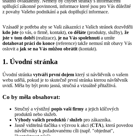
snadno ovladatelný. Neměly by chybět stránky s informacemi
splňující zákonné povinnosti, informace které jsou pro Vás důležité
z povahy Vašeho podnikání a pak doplňující informace.
Vzásadě je potřeba aby se Vaši zákazníci z Vašich stránek dozvěděli
kdo jste
(o vás, o firmě, kontakt),
co děláte
(produkty, služby),
že
jste v tom dobří
(realizace),
je na Vás spolehnutí
a umíte
dotahovat práci do konce
(reference) takže nemusí mít obavy Vás
oslovit a
jak se na Vás můžou obrátit
(kontakt).
1. Úvodní stránka
Úvodní stránka
vytváří první dojem
který si návštěvník o vašem
webu udělá, pokud je to skutečně první stránka kterou návštěvník
uvidí. Měla by být proto jasná, stručná a vizuálně přitažlivá.
Co by měla obsahovat:
Stručný a výstižný
popis vaší firmy
a jejich klíčových
produktů nebo služeb.
Výhody vašich produktů / služeb
pro zákazníka.
Jasně viditelná tlačítka s výzvou k akci (
CTA
), která povedou
návštěvníky k požadovanému cíli (např. "objednat",