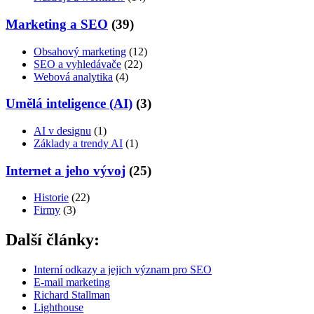
Marketing a SEO
(39)
Obsahový marketing
(12)
SEO a vyhledávače
(22)
Webová analytika
(4)
Umělá inteligence (AI)
(3)
AI v designu
(1)
Základy a trendy AI
(1)
Internet a jeho vývoj
(25)
Historie
(22)
Firmy
(3)
Další články:
Interní odkazy a jejich význam pro SEO
E-mail marketing
Richard Stallman
Lighthouse