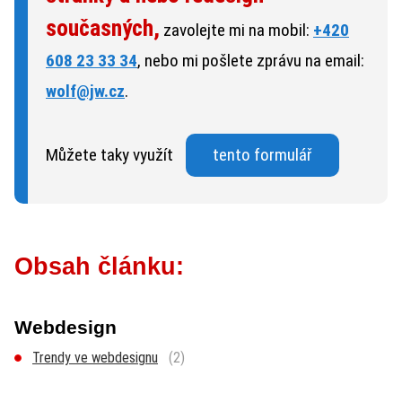
současných,
zavolejte mi na mobil:
+420
608 23 33 34
, nebo mi pošlete zprávu na email:
wolf@jw.cz
.
Můžete taky využít
tento formulář
Obsah článku:
Webdesign
Trendy ve webdesignu
(2)