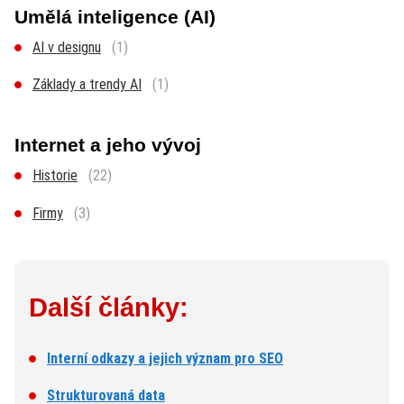
Umělá inteligence (AI)
AI v designu
(1)
Základy a trendy AI
(1)
Internet a jeho vývoj
Historie
(22)
Firmy
(3)
Další články:
Interní odkazy a jejich význam pro SEO
Strukturovaná data