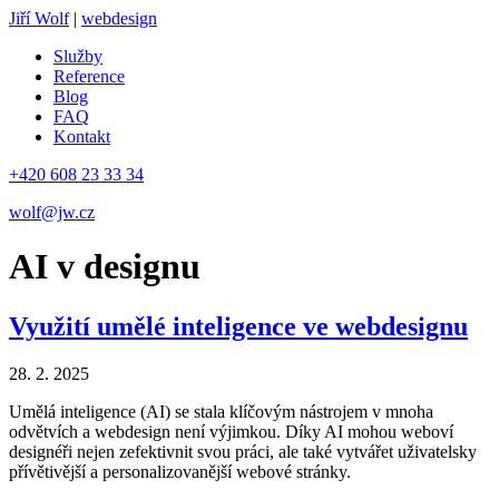
Jiří Wolf
|
webdesign
Služby
Reference
Blog
FAQ
Kontakt
+420 608 23 33 34
wolf@jw.cz
AI v designu
Využití umělé inteligence ve webdesignu
28. 2. 2025
Umělá inteligence (AI) se stala klíčovým nástrojem v mnoha
odvětvích a webdesign není výjimkou. Díky AI mohou weboví
designéři nejen zefektivnit svou práci, ale také vytvářet uživatelsky
přívětivější a personalizovanější webové stránky.