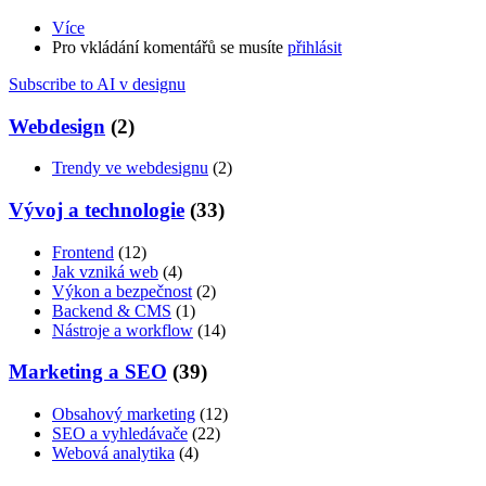
Více
about
Pro vkládání komentářů se musíte
Využití
přihlásit
umělé
Subscribe to AI v designu
inteligence
ve
Webdesign
(2)
webdesignu
Trendy ve webdesignu
(2)
Vývoj a technologie
(33)
Frontend
(12)
Jak vzniká web
(4)
Výkon a bezpečnost
(2)
Backend & CMS
(1)
Nástroje a workflow
(14)
Marketing a SEO
(39)
Obsahový marketing
(12)
SEO a vyhledávače
(22)
Webová analytika
(4)