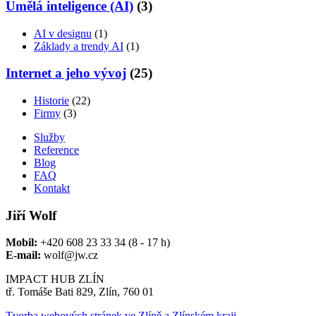
Umělá inteligence (AI)
(3)
AI v designu
(1)
Základy a trendy AI
(1)
Internet a jeho vývoj
(25)
Historie
(22)
Firmy
(3)
Služby
Reference
Blog
FAQ
Kontakt
Jiří Wolf
Mobil:
+420 608 23 33 34 (8 - 17 h)
E-mail:
wolf@jw.cz
IMPACT HUB ZLÍN
tř. Tomáše Bati 829, Zlín, 760 01
Tvorba webových stránek ve Zlíně a Zlínském kraji.