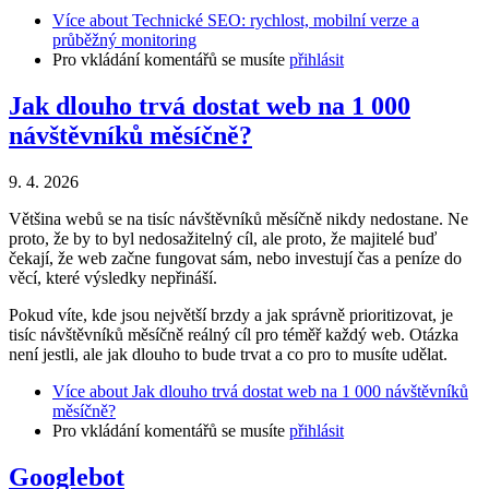
Více
about Technické SEO: rychlost, mobilní verze a
průběžný monitoring
Pro vkládání komentářů se musíte
přihlásit
Jak dlouho trvá dostat web na 1 000
návštěvníků měsíčně?
9. 4. 2026
Většina webů se na tisíc návštěvníků měsíčně nikdy nedostane. Ne
proto, že by to byl nedosažitelný cíl, ale proto, že majitelé buď
čekají, že web začne fungovat sám, nebo investují čas a peníze do
věcí, které výsledky nepřináší.
Pokud víte, kde jsou největší brzdy a jak správně prioritizovat, je
tisíc návštěvníků měsíčně reálný cíl pro téměř každý web. Otázka
není jestli, ale jak dlouho to bude trvat a co pro to musíte udělat.
Více
about Jak dlouho trvá dostat web na 1 000 návštěvníků
měsíčně?
Pro vkládání komentářů se musíte
přihlásit
Googlebot