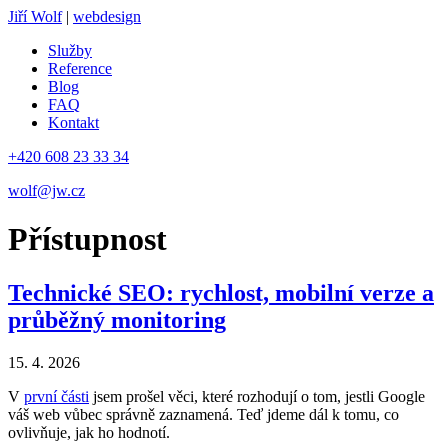
Jiří Wolf
|
webdesign
Služby
Reference
Blog
FAQ
Kontakt
+420 608 23 33 34
wolf@jw.cz
Přístupnost
Technické SEO: rychlost, mobilní verze a
průběžný monitoring
15. 4. 2026
V
první části
jsem prošel věci, které rozhodují o tom, jestli Google
váš web vůbec správně zaznamená. Teď jdeme dál k tomu, co
ovlivňuje, jak ho hodnotí.