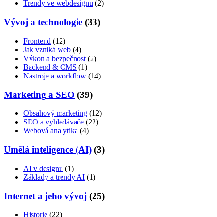
Trendy ve webdesignu
(2)
Vývoj a technologie
(33)
Frontend
(12)
Jak vzniká web
(4)
Výkon a bezpečnost
(2)
Backend & CMS
(1)
Nástroje a workflow
(14)
Marketing a SEO
(39)
Obsahový marketing
(12)
SEO a vyhledávače
(22)
Webová analytika
(4)
Umělá inteligence (AI)
(3)
AI v designu
(1)
Základy a trendy AI
(1)
Internet a jeho vývoj
(25)
Historie
(22)