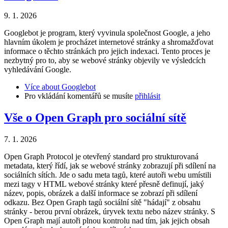
9. 1. 2026
Googlebot je program, který vyvinula společnost Google, a jeho
hlavním úkolem je procházet internetové stránky a shromažďovat
informace o těchto stránkách pro jejich indexaci. Tento proces je
nezbytný pro to, aby se webové stránky objevily ve výsledcích
vyhledávání Google.
Více
about Googlebot
Pro vkládání komentářů se musíte
přihlásit
Vše o Open Graph pro sociální sítě
7. 1. 2026
Open Graph Protocol je otevřený standard pro strukturovaná
metadata, který řídí, jak se webové stránky zobrazují při sdílení na
sociálních sítích. Jde o sadu meta tagů, které autoři webu umístili
mezi tagy v HTML webové stránky které přesně definují, jaký
název, popis, obrázek a další informace se zobrazí při sdílení
odkazu. Bez Open Graph tagů sociální sítě "hádají" z obsahu
stránky - berou první obrázek, úryvek textu nebo název stránky. S
Open Graph mají autoři plnou kontrolu nad tím, jak jejich obsah