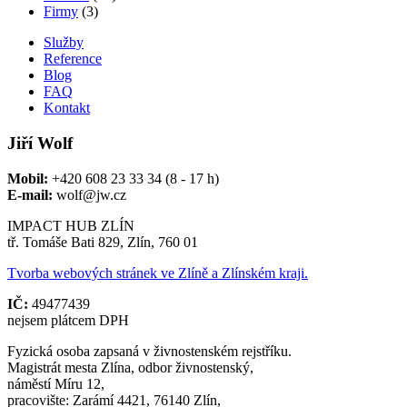
Firmy
(3)
Služby
Reference
Blog
FAQ
Kontakt
Jiří Wolf
Mobil:
+420 608 23 33 34 (8 - 17 h)
E-mail:
wolf@jw.cz
IMPACT HUB ZLÍN
tř. Tomáše Bati 829, Zlín, 760 01
Tvorba webových stránek ve Zlíně a Zlínském kraji.
IČ:
49477439
nejsem plátcem DPH
Fyzická osoba zapsaná v živnostenském rejstříku.
Magistrát mesta Zlína, odbor živnostenský,
náměstí Míru 12,
pracovište: Zarámí 4421, 76140 Zlín,