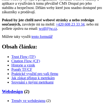
aplikace a využívám k tomu převážně CMS Drupal pro jeho
stabilitu a bezpečnost. Dělám weby které jsou snadno dostupné pro
zákazníky a prodávají.
Pokud by jste chtěli nové webové stránky a nebo redesign
současných,
zavolejte mi na mobil:
+420 608 23 33 34
, nebo mi
pošlete zprávu na email:
wolf@jw.cz
.
Můžete taky využít
tento formulář
Obsah článku:
Trust Flow (TF)
Citation Flow (CF)
Historie a vznik
Poměr TF/CF
Praktické využití pro vaši firmu
Jak získat přístup k metrikám
Srovnání s jinými metrikami
Webdesign
(2)
Trendy ve webdesignu
(2)