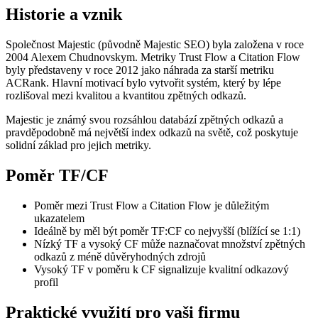
Historie a vznik
Společnost Majestic (původně Majestic SEO) byla založena v roce
2004 Alexem Chudnovskym. Metriky Trust Flow a Citation Flow
byly představeny v roce 2012 jako náhrada za starší metriku
ACRank. Hlavní motivací bylo vytvořit systém, který by lépe
rozlišoval mezi kvalitou a kvantitou zpětných odkazů.
Majestic je známý svou rozsáhlou databází zpětných odkazů a
pravděpodobně má největší index odkazů na světě, což poskytuje
solidní základ pro jejich metriky.
Poměr TF/CF
Poměr mezi Trust Flow a Citation Flow je důležitým
ukazatelem
Ideálně by měl být poměr TF:CF co nejvyšší (blížící se 1:1)
Nízký TF a vysoký CF může naznačovat množství zpětných
odkazů z méně důvěryhodných zdrojů
Vysoký TF v poměru k CF signalizuje kvalitní odkazový
profil
Praktické využití pro vaši firmu