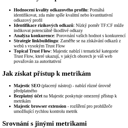
Hodnocení kvality odkazového profilu
: Pomáhá
identifikovat, zda máte spíše kvalitní nebo kvantitativní
odkazový profil
Identifikace rizikových odkazů
: Nízký poměr TF:CF může
indikovat potenciálně škodlivé odkazy
Analýza konkurence
: Porovnání vašich hodnot s konkurencí
Strategie linkbuildingu
: Zaměřte se na získávání odkazů z
webů s vysokým Trust Flow
Topical Trust Flow
: Majestic nabízí i tematické kategorie
Trust Flow, které ukazují, v jakých oborech je váš web
považován za autoritativní
Jak získat přístup k metrikám
Majestic SEO
(placený nástroj) - nabízí různé úrovně
předplatného
Bezplatný účet
na Majestic poskytuje omezený přístup k
metrikám
Majestic browser extension
- rozšíření pro prohlížeče
umožňující rychlou kontrolu metrik
Srovnání s jinými metrikami