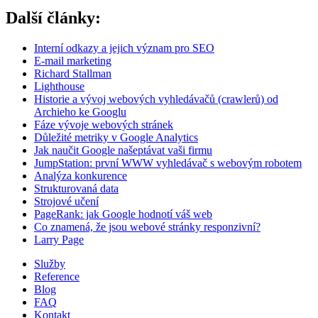
Další články:
Interní odkazy a jejich význam pro SEO
E-mail marketing
Richard Stallman
Lighthouse
Historie a vývoj webových vyhledávačů (crawlerů) od
Archieho ke Googlu
Fáze vývoje webových stránek
Důležité metriky v Google Analytics
Jak naučit Google našeptávat vaši firmu
JumpStation: první WWW vyhledávač s webovým robotem
Analýza konkurence
Strukturovaná data
Strojové učení
PageRank: jak Google hodnotí váš web
Co znamená, že jsou webové stránky responzivní?
Larry Page
Služby
Reference
Blog
FAQ
Kontakt