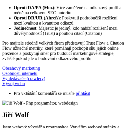
Oproti DA/PA (Moz)
: Více zaměřené na odkazový profil a
méně na celkovou SEO autoritu
Oproti DR/UR (Ahrefs)
: Poskytují podrobnější rozlišení
mezi kvalitou a kvantitou odkazů
Jedinečnost
: Majestic je jediný, kdo nabízí rozlišení mezi
důvěryhodností (Trust) a pouhou citací (Citation)
Pro majitele středně velkých firem představují Trust Flow a Citation
Flow užitečné metriky, které pomáhají pochopit sílu jejich online
prezence a poskytují směr pro budoucí marketingové strategie,
zvláště pokud jde o budování odkazového profilu.
Obsahový marketing
Osobnosti internetu
Vyhledávače (crawlery)
Vývoj webu
Pro vkládání komentářů se musíte
přihlásit
Jiří Wolf
Jsem webový vývojář a programátor. Vytvářím webové stránky a