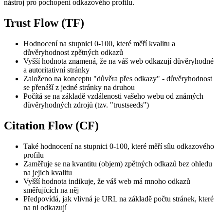
nástroj pro pochopení odkazového profilu.
Trust Flow (TF)
Hodnocení na stupnici 0-100, které měří kvalitu a
důvěryhodnost zpětných odkazů
Vyšší hodnota znamená, že na váš web odkazují důvěryhodné
a autoritativní stránky
Založeno na konceptu "důvěra přes odkazy" - důvěryhodnost
se přenáší z jedné stránky na druhou
Počítá se na základě vzdálenosti vašeho webu od známých
důvěryhodných zdrojů (tzv. "trustseeds")
Citation Flow (CF)
Také hodnocení na stupnici 0-100, které měří sílu odkazového
profilu
Zaměřuje se na kvantitu (objem) zpětných odkazů bez ohledu
na jejich kvalitu
Vyšší hodnota indikuje, že váš web má mnoho odkazů
směřujících na něj
Předpovídá, jak vlivná je URL na základě počtu stránek, které
na ni odkazují