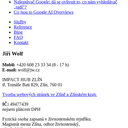
Našeptávač Google: dá se ovlivnit to, co nám vyhledávač
„radí"?
Co jsou to Google AI Overviews
Služby
Reference
Blog
FAQ
Kontakt
Jiří Wolf
Mobil:
+420 608 23 33 34 (8 - 17 h)
E-mail:
wolf@jw.cz
IMPACT HUB ZLÍN
tř. Tomáše Bati 829, Zlín, 760 01
Tvorba webových stránek ve Zlíně a Zlínském kraji.
IČ:
49477439
nejsem plátcem DPH
Fyzická osoba zapsaná v živnostenském rejstříku.
Magistrát mesta Zlína, odbor živnostenský,