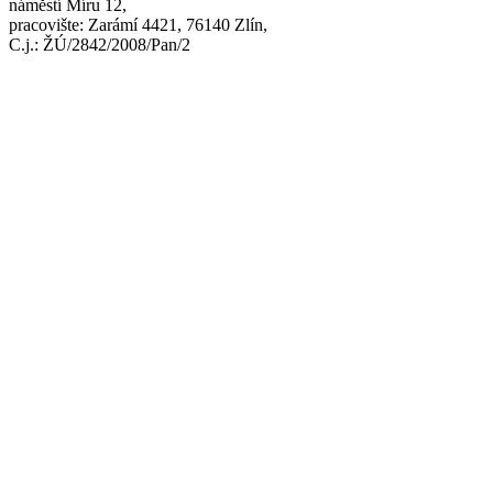
náměstí Míru 12,
pracovište: Zarámí 4421, 76140 Zlín,
C.j.: ŽÚ/2842/2008/Pan/2