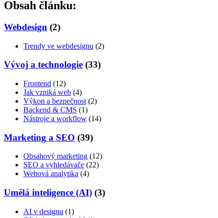
Obsah článku:
Webdesign
(2)
Trendy ve webdesignu
(2)
Vývoj a technologie
(33)
Frontend
(12)
Jak vzniká web
(4)
Výkon a bezpečnost
(2)
Backend & CMS
(1)
Nástroje a workflow
(14)
Marketing a SEO
(39)
Obsahový marketing
(12)
SEO a vyhledávače
(22)
Webová analytika
(4)
Umělá inteligence (AI)
(3)
AI v designu
(1)