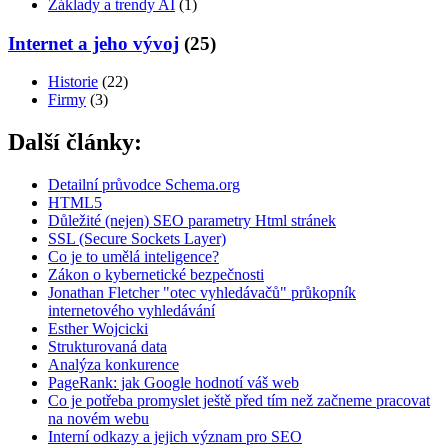
Základy a trendy AI
(1)
Internet a jeho vývoj
(25)
Historie
(22)
Firmy
(3)
Další články:
Detailní průvodce Schema.org
HTML5
Důležité (nejen) SEO parametry Html stránek
SSL (Secure Sockets Layer)
Co je to umělá inteligence?
Zákon o kybernetické bezpečnosti
Jonathan Fletcher "otec vyhledávačů" průkopník
internetového vyhledávání
Esther Wojcicki
Strukturovaná data
Analýza konkurence
PageRank: jak Google hodnotí váš web
Co je potřeba promyslet ještě před tím než začneme pracovat
na novém webu
Interní odkazy a jejich význam pro SEO