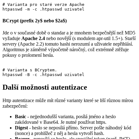
# Varianta pro staré verze Apache

htpasswd -m -c .htpasswd uzivatel
BCrypt (prefix 2y$ nebo $2a$)
Jde o v současné době o standar a je mnohem bezpečnější než MD5
vyžaduje
Apache 2.4
nebo novější (s modulem apr-util 1.5+). Starší
servery (Apache 2.2) tomuto hashi nerozumí a uživatele nepřihlásí.
Algoritmus je záměrně výpočetně náročný, což extrémně ztěžuje
pokusy o prolomení hesla.
# Varianta s BCryptem.

htpasswd -B -c .htpasswd uzivatel
Další možnosti autentizace
Http autentizace může mít různé varianty které se liší různou mírou
zabezpečení:
Basic
- nejjednodušší varianta, posílá jméno a heslo
zakódované v Base64. Je nutné používat https.
Digest
- heslo se neposílá přímo. Server pošle náhodný kód
(nonce) a prohlížeč z něj a hesla vytvoří hash.
Bearer
- neposílá se heslo, ale speciální token (např. JWT).