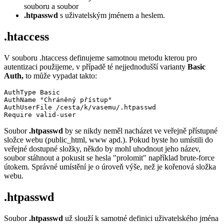
souboru a soubor
.htpasswd
s uživatelským jménem a heslem.
.htaccess
V souboru .htaccess definujeme samotnou metodu kterou pro
autentizaci použijeme, v případě té nejjednodušší varianty
Basic
Auth,
to může vypadat takto:
AuthType Basic 

AuthName "Chráněný přístup" 

AuthUserFile /cesta/k/vasemu/.htpasswd 

Require valid-user
Soubor
.htpasswd
by se nikdy neměl nacházet ve veřejně přístupné
složce webu (public_html, www apd.). Pokud byste ho umístili do
veřejné dostupné složky, někdo by mohl uhodnout jeho název,
soubor stáhnout a pokusit se hesla "prolomit" například brute-force
útokem. Správné umístění je o úroveň výše, než je kořenová složka
webu.
.htpasswd
Soubor
.htpasswd
už slouží k samotné definici uživatelského jména