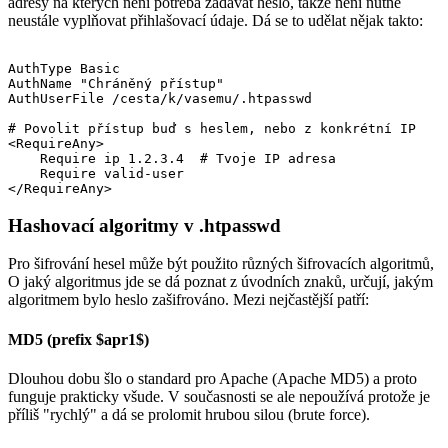
adresy na kterých není potřeba zadávat heslo, takže není nutné
neustále vyplňovat přihlašovací údaje. Dá se to udělat nějak takto:
AuthType Basic

AuthName "Chráněný přístup"

AuthUserFile /cesta/k/vasemu/.htpasswd

# Povolit přístup buď s heslem, nebo z konkrétní IP

<RequireAny>

    Require ip 1.2.3.4  # Tvoje IP adresa

    Require valid-user

</RequireAny>
Hashovací algoritmy v .htpasswd
Pro šifrování hesel může být použito různých šifrovacích algoritmů,
O jaký algoritmus jde se dá poznat z úvodních znaků, určují, jakým
algoritmem bylo heslo zašifrováno. Mezi nejčastější patří:
MD5 (prefix $apr1$)
Dlouhou dobu šlo o standard pro Apache (Apache MD5) a proto
funguje prakticky všude. V současnosti se ale nepoužívá protože je
příliš "rychlý" a dá se prolomit hrubou silou (brute force).