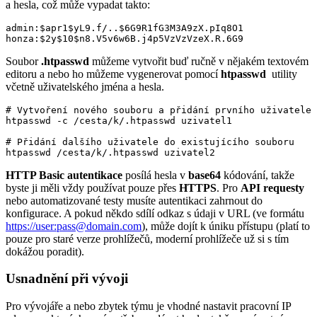
a hesla, což může vypadat takto:
admin:$apr1$yL9.f/..$6G9R1fG3M3A9zX.pIq8O1 

honza:$2y$10$n8.V5v6w6B.j4p5VzVzVzeX.R.6G9
Soubor
.htpasswd
můžeme vytvořit buď ručně v nějakém textovém
editoru a nebo ho můžeme vygenerovat pomocí
htpasswd
utility
včetně uživatelského jména a hesla.
# Vytvoření nového souboru a přidání prvního uživatele 
htpasswd -c /cesta/k/.htpasswd uzivatel1

# Přidání dalšího uživatele do existujícího souboru 

htpasswd /cesta/k/.htpasswd uzivatel2
HTTP Basic autentikace
posílá hesla v
base64
kódování, takže
byste ji měli vždy používat pouze přes
HTTPS
. Pro
API requesty
nebo automatizované testy musíte autentikaci zahrnout do
konfigurace. A pokud někdo sdílí odkaz s údaji v URL (ve formátu
https://user:pass@domain.com
), může dojít k úniku přístupu (platí to
pouze pro staré verze prohlížečů, moderní prohlížeče už si s tím
dokážou poradit).
Usnadnění při vývoji
Pro vývojáře a nebo zbytek týmu je vhodné nastavit pracovní IP