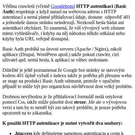
Většina crawlerů (včetně
Googlebotu
)
HTTP autentikaci
(
Basic
Auth
) respektuje a když narazí na webovou adresu s HTTP
autentizací a nemá platné přihlašovací údaje, dostane odpověď 401
a jednoduše danou stránku neindexují. Nezkouší hesla hádat ani
autentikaci obcházet. To znamená, že váš vývojový web zůstane
mimo vyhledávače, i kdyby na něj náhodou někdo odkázal nebo
kdyby byla URL veřejně dostupná.
Basic Auth probíhá na úrovni serveru (Apache / Nginx), nikoli
aplikace (Drupal, WordPress apod.) takže pokud crawler, cizí
uživatel apd. nemá hesla, k aplikaci se vůbec nedostane.
Důležité je ještě poznamenat že Google bot stránky se stavovým
kodem 401 úplně vyřadí z indexu takže je potřeba při přesunu webu
ze stage na produkci Basic Auth odstranit, protože v opačném
případě to může být pro organickou návštěvnost dost velký problém.
Drobnou nevýhodou je že přihlašovací formulář nedá ostylovat
pomocí Css, takže může působit dost
stroze
. Jde ale o vývojovou
verzi a tam by to neměl být zas takový problém, je pouze potřeba
upozornit na to zákazníka.
K použití HTTP autentizace je nutné vytvořit dva soubory:
.htaccess
kde definujeme samotnou autentizacia a cestu k