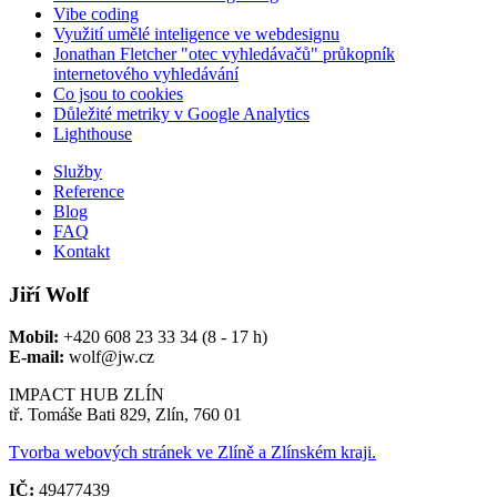
Vibe coding
Využití umělé inteligence ve webdesignu
Jonathan Fletcher "otec vyhledávačů" průkopník
internetového vyhledávání
Co jsou to cookies
Důležité metriky v Google Analytics
Lighthouse
Služby
Reference
Blog
FAQ
Kontakt
Jiří Wolf
Mobil:
+420 608 23 33 34 (8 - 17 h)
E-mail:
wolf@jw.cz
IMPACT HUB ZLÍN
tř. Tomáše Bati 829, Zlín, 760 01
Tvorba webových stránek ve Zlíně a Zlínském kraji.
IČ:
49477439