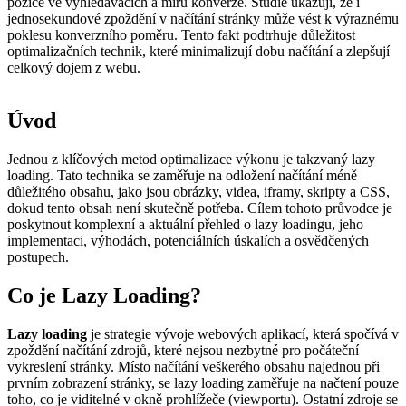
pozice ve vyhledávačích a míru konverze. Studie ukazují, že i
jednosekundové zpoždění v načítání stránky může vést k výraznému
poklesu konverzního poměru. Tento fakt podtrhuje důležitost
optimalizačních technik, které minimalizují dobu načítání a zlepšují
celkový dojem z webu.
Úvod
Jednou z klíčových metod optimalizace výkonu je takzvaný lazy
loading. Tato technika se zaměřuje na odložení načítání méně
důležitého obsahu, jako jsou obrázky, videa, iframy, skripty a CSS,
dokud tento obsah není skutečně potřeba. Cílem tohoto průvodce je
poskytnout komplexní a aktuální přehled o lazy loadingu, jeho
implementaci, výhodách, potenciálních úskalích a osvědčených
postupech.
Co je Lazy Loading?
Lazy loading
je strategie vývoje webových aplikací, která spočívá v
zpoždění načítání zdrojů, které nejsou nezbytné pro počáteční
vykreslení stránky. Místo načítání veškerého obsahu najednou při
prvním zobrazení stránky, se lazy loading zaměřuje na načtení pouze
toho, co je viditelné v okně prohlížeče (viewportu). Ostatní zdroje se