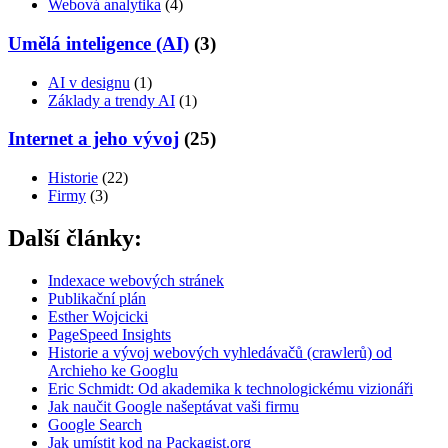
Webová analytika
(4)
Umělá inteligence (AI)
(3)
AI v designu
(1)
Základy a trendy AI
(1)
Internet a jeho vývoj
(25)
Historie
(22)
Firmy
(3)
Další články:
Indexace webových stránek
Publikační plán
Esther Wojcicki
PageSpeed Insights
Historie a vývoj webových vyhledávačů (crawlerů) od
Archieho ke Googlu
Eric Schmidt: Od akademika k technologickému vizionáři
Jak naučit Google našeptávat vaši firmu
Google Search
Jak umístit kod na Packagist.org