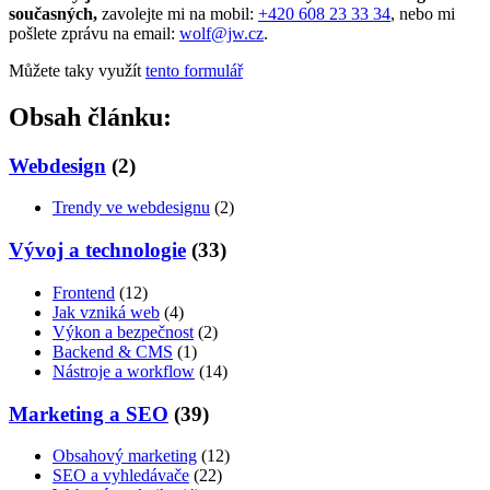
současných,
zavolejte mi na mobil:
+420 608 23 33 34
, nebo mi
pošlete zprávu na email:
wolf@jw.cz
.
Můžete taky využít
tento formulář
Obsah článku:
Webdesign
(2)
Trendy ve webdesignu
(2)
Vývoj a technologie
(33)
Frontend
(12)
Jak vzniká web
(4)
Výkon a bezpečnost
(2)
Backend & CMS
(1)
Nástroje a workflow
(14)
Marketing a SEO
(39)
Obsahový marketing
(12)
SEO a vyhledávače
(22)