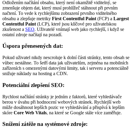
Odložením načítání obsahu, který není okamžitě viditelný, se
zmenšuje objem dat, který musí prohlížeč stáhnout při prvním
načtení. To vede k rychlejšímu zobrazení prvního viditelného
obsahu a zlepšuje metriky
First Contentful Paint
(FCP) a
Largest
Contentful Paint
(LCP), které jsou klíčové pro uživatelskou
zkušenost a
SEO
. Uživatelé vnímají web jako rychlejší, i když se
ostatní zdroje načítají na pozadí.
Úspora přenesených dat:
Pokud uživatel nikdy nescroluje k dolní části stránky, tento obsah se
vůbec nestáhne. To šetří data jak uživatelům, zejména na mobilních
zařízeních s omezenými datovými limity, tak i serveru a potenciálně
snižuje náklady na hosting a CDN.
Potenciální zlepšení SEO:
Rychlost načítání stránky je jedním z faktorů, které vyhledávače
berou v úvahu při hodnocení webových stránek. Rychlejší web
může dosáhnout lepších pozic ve vyhledávání a přispívá k lepším
skóre
Core Web Vitals
, na které se Google stále více zaměřuje.
Snížení zátěže na systémové zdroje: