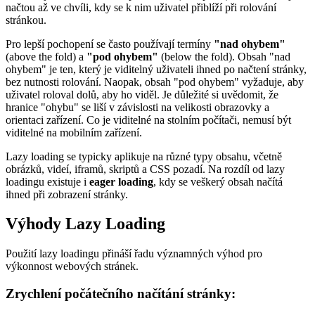
načtou až ve chvíli, kdy se k nim uživatel přiblíží při rolování
stránkou.
Pro lepší pochopení se často používají termíny
"nad ohybem"
(above the fold) a
"pod ohybem"
(below the fold). Obsah "nad
ohybem" je ten, který je viditelný uživateli ihned po načtení stránky,
bez nutnosti rolování. Naopak, obsah "pod ohybem" vyžaduje, aby
uživatel roloval dolů, aby ho viděl. Je důležité si uvědomit, že
hranice "ohybu" se liší v závislosti na velikosti obrazovky a
orientaci zařízení. Co je viditelné na stolním počítači, nemusí být
viditelné na mobilním zařízení.
Lazy loading se typicky aplikuje na různé typy obsahu, včetně
obrázků, videí, iframů, skriptů a CSS pozadí. Na rozdíl od lazy
loadingu existuje i
eager loading
, kdy se veškerý obsah načítá
ihned při zobrazení stránky.
Výhody Lazy Loading
Použití lazy loadingu přináší řadu významných výhod pro
výkonnost webových stránek.
Zrychlení počátečního načítání stránky: