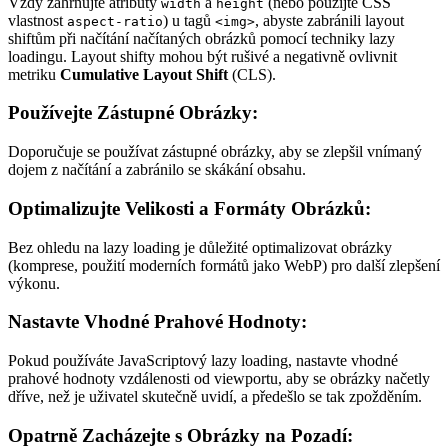
Vždy zahrnujte atributy
a
(nebo použijte CSS
width
height
vlastnost
) u tagů
, abyste zabránili layout
aspect-ratio
<img>
shiftům při načítání načítaných obrázků pomocí techniky lazy
loadingu. Layout shifty mohou být rušivé a negativně ovlivnit
metriku
Cumulative Layout Shift
(CLS).
Používejte Zástupné Obrázky:
Doporučuje se používat zástupné obrázky, aby se zlepšil vnímaný
dojem z načítání a zabránilo se skákání obsahu.
Optimalizujte Velikosti a Formáty Obrázků:
Bez ohledu na lazy loading je důležité optimalizovat obrázky
(komprese, použití moderních formátů jako WebP) pro další zlepšení
výkonu.
Nastavte Vhodné Prahové Hodnoty:
Pokud používáte JavaScriptový lazy loading, nastavte vhodné
prahové hodnoty vzdálenosti od viewportu, aby se obrázky načetly
dříve, než je uživatel skutečně uvidí, a předešlo se tak zpožděním.
Opatrně Zacházejte s Obrázky na Pozadí: