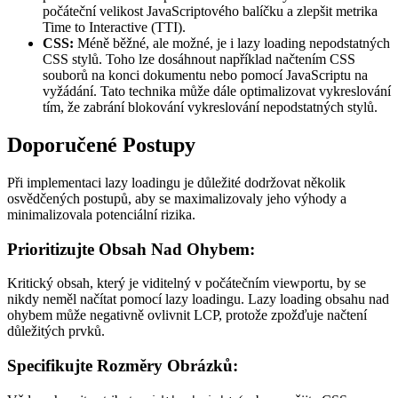
počáteční velikost JavaScriptového balíčku a zlepšit metrika
Time to Interactive (TTI).
CSS:
Méně běžné, ale možné, je i lazy loading nepodstatných
CSS stylů. Toho lze dosáhnout například načtením CSS
souborů na konci dokumentu nebo pomocí JavaScriptu na
vyžádání. Tato technika může dále optimalizovat vykreslování
tím, že zabrání blokování vykreslování nepodstatných stylů.
Doporučené Postupy
Při implementaci lazy loadingu je důležité dodržovat několik
osvědčených postupů, aby se maximalizovaly jeho výhody a
minimalizovala potenciální rizika.
Prioritizujte Obsah Nad Ohybem:
Kritický obsah, který je viditelný v počátečním viewportu, by se
nikdy neměl načítat pomocí lazy loadingu. Lazy loading obsahu nad
ohybem může negativně ovlivnit LCP, protože zpožďuje načtení
důležitých prvků.
Specifikujte Rozměry Obrázků: