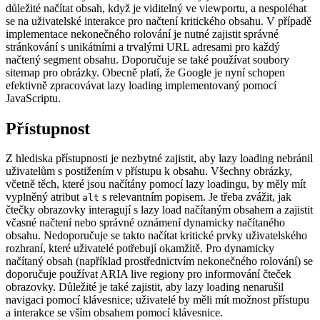
důležité načítat obsah, když je viditelný ve viewportu, a nespoléhat
se na uživatelské interakce pro načtení kritického obsahu. V případě
implementace nekonečného rolování je nutné zajistit správné
stránkování s unikátními a trvalými URL adresami pro každý
načtený segment obsahu. Doporučuje se také používat soubory
sitemap pro obrázky. Obecně platí, že Google je nyní schopen
efektivně zpracovávat lazy loading implementovaný pomocí
JavaScriptu.
Přístupnost
Z hlediska přístupnosti je nezbytné zajistit, aby lazy loading nebránil
uživatelům s postižením v přístupu k obsahu. Všechny obrázky,
včetně těch, které jsou načítány pomocí lazy loadingu, by měly mít
vyplněný atribut
s relevantním popisem. Je třeba zvážit, jak
alt
čtečky obrazovky interagují s lazy load načítaným obsahem a zajistit
včasné načtení nebo správné oznámení dynamicky načítaného
obsahu. Nedoporučuje se takto načítat kritické prvky uživatelského
rozhraní, které uživatelé potřebují okamžitě. Pro dynamicky
načítaný obsah (například prostřednictvím nekonečného rolování) se
doporučuje používat ARIA live regiony pro informování čteček
obrazovky. Důležité je také zajistit, aby lazy loading nenarušil
navigaci pomocí klávesnice; uživatelé by měli mít možnost přístupu
a interakce se vším obsahem pomocí klávesnice.