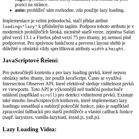
pozici na stránce.
auto:
prohlížeč sám rozhodne, zda použije lazy loading.
Implementace je velmi jednoduchá, stačí přidat atribut
k příslušným tagům. Podpora tohoto atributu je v
loading="lazy"
moderních prohlížečích široká, nicméně starší verze, zejména Safari
před verzí 13.1 a Firefox před verzí 75 pro iframy, jej nemusí plně
podporovat. Pro správnou funkčnost a prevenci layout shiftů je
důležité u obrázků vždy specifikovat atributy
a
.
width
height
JavaScriptové Řešení:
Pro pokročilejší kontrolu a pro lazy loading prvků, které nejsou
obrázky nebo iframy, lze použít JavaScript. Často se využívá
Intersection Observer API, které efektivně sleduje viditelnost prvků
ve viewportu. Toto API je výkonnější než tradiční posluchače
událostí (například
) pro detekci viditelnosti prvků. Existuje
scroll
také mnoho JavaScriptových knihoven, které implementaci lazy
loadingu usnadňují a nabízejí pokročilé funkce, jako je například
zpracování fallbacků pro starší prohlížeče a vlastní callback funkce
(např. lazysizes, vanilla-lazyload, lozad.js, yall.js).
Lazy Loading Videa: