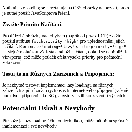
Nativní lazy loading se nevztahuje na CSS obrázky na pozadí, proto
je nutné použít JavaScriptová řešení.
Zvažte Prioritu Načítání:
Pro důležité obrázky nad ohybem (například prvek LCP) zvažte
použití atributu
pro upřednostnění jejich
fetchpriority="high"
načítání. Kombinace
s
loading="lazy"
fetchpriority="high"
na stejném obrázku však stále odloží načítání, dokud se nepřiblíží k
viewportu, což může potlačit efekt vysoké priority pro počáteční
zobrazení.
Testujte na Různých Zařízeních a Připojeních:
Je nezbytné testovat implementaci lazy loadingu na různých
zařízeních a při různých rychlostech internetového připojení (včetně
pomalých připojení jako 3G), abyste zajistili konzistentní výsledek.
Potenciální Úskalí a Nevýhody
Přestože je lazy loading účinnou technikou, může mít při nesprávné
implementaci i své nevýhody.