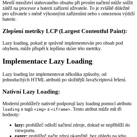
Menší množství stahovaného obsahu při prvním načtení může snížit
zátěž na procesor a baterii zařízení uživatele. To je zvláště důležité
pro uživatele s méně výkonnými zařízeními nebo s omezenou výdrží
baterie.
Zlepšení metriky LCP (Largest Contentful Paint):
Lazy loading, pokud je správně implementován pro obsah pod
ohybem, může přispět k lepšímu skóre této metriky.
Implementace Lazy Loading
Lazy loading lze implementovat několika způsoby, od
jednoduchých HTML atributů po složitější JavaScriptová řešení.
Nativní Lazy Loading:
Moderní prohlížeče nativně podporují lazy loading pomocí atributu
u tagů
a
. Tento atribut může mít tři
loading
<img>
<iframe>
hodnoty:
lazy:
prohlížeč odloží načtení zdroje, dokud se nepřiblíží do
viewportu.
eager:
prohlížeč načte zdroj okamžitě, bez ohledu na jeho