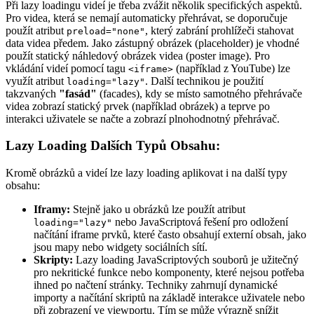
Při lazy loadingu videí je třeba zvážit několik specifických aspektů.
Pro videa, která se nemají automaticky přehrávat, se doporučuje
použít atribut
, který zabrání prohlížeči stahovat
preload="none"
data videa předem. Jako zástupný obrázek (placeholder) je vhodné
použít statický náhledový obrázek videa (poster image). Pro
vkládání videí pomocí tagu
(například z YouTube) lze
<iframe>
využít atribut
. Další technikou je použití
loading="lazy"
takzvaných
"fasád"
(facades), kdy se místo samotného přehrávače
videa zobrazí statický prvek (například obrázek) a teprve po
interakci uživatele se načte a zobrazí plnohodnotný přehrávač.
Lazy Loading Dalších Typů Obsahu:
Kromě obrázků a videí lze lazy loading aplikovat i na další typy
obsahu:
Iframy:
Stejně jako u obrázků lze použít atribut
nebo JavaScriptová řešení pro odložení
loading="lazy"
načítání iframe prvků, které často obsahují externí obsah, jako
jsou mapy nebo widgety sociálních sítí.
Skripty:
Lazy loading JavaScriptových souborů je užitečný
pro nekritické funkce nebo komponenty, které nejsou potřeba
ihned po načtení stránky. Techniky zahrnují dynamické
importy a načítání skriptů na základě interakce uživatele nebo
při zobrazení ve viewportu. Tím se může výrazně snížit