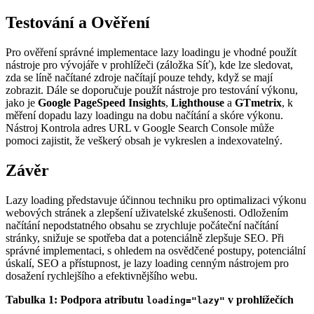
Testování a Ověření
Pro ověření správné implementace lazy loadingu je vhodné použít
nástroje pro vývojáře v prohlížeči (záložka Síť), kde lze sledovat,
zda se líně načítané zdroje načítají pouze tehdy, když se mají
zobrazit. Dále se doporučuje použít nástroje pro testování výkonu,
jako je
Google PageSpeed Insights
,
Lighthouse
a
GTmetrix
, k
měření dopadu lazy loadingu na dobu načítání a skóre výkonu.
Nástroj Kontrola adres URL v Google Search Console může
pomoci zajistit, že veškerý obsah je vykreslen a indexovatelný.
Závěr
Lazy loading představuje účinnou techniku pro optimalizaci výkonu
webových stránek a zlepšení uživatelské zkušenosti. Odložením
načítání nepodstatného obsahu se zrychluje počáteční načítání
stránky, snižuje se spotřeba dat a potenciálně zlepšuje SEO. Při
správné implementaci, s ohledem na osvědčené postupy, potenciální
úskalí, SEO a přístupnost, je lazy loading cenným nástrojem pro
dosažení rychlejšího a efektivnějšího webu.
Tabulka 1: Podpora atributu
v prohlížečích
loading="lazy"