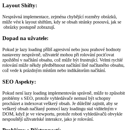
Layout Shifty:
Nesprávná implementace, zejména chybějící rozměry obrázků,
může vést k layout shiftům, kdy se obsah stránky posouvá, jak se
obrázky postupně zobrazují.
Dopad na užvatele:
Pokud je lazy loading příliš agresivní nebo jsou prahové hodnoty
nastaveny nesprávně, uživatelé mohou při rolování pociťovat
zpoždění v načítání obsahu, což může být frustrující. Velmi rychlé
rolování může někdy předběhnout načítání líně načítaného obsahu,
což vede k prázdným místům nebo indikátorům načítání.
SEO Aspekty:
Pokud není lazy loading implementován správně, může to způsobit
problémy s SEO, protože vyhledávače nemusí být schopny
procházet a indexovat veškerý obsah. Je důležité zajistit, aby se
veškerý obsah načítaný pomocí lazy loadingu stal viditelným v
DOM, když je ve viewportu, protože roboti vyhledávačů obvykle
nespouštějí uživatelské interakce, jako je rolování.