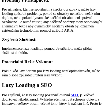
Problémy s Přístupností:
Pro uživatele, kteří se spoléhají na čtečky obrazovky, může lazy
loading způsobit problémy, pokud se obrázky nenačtou, než k nim
dojdou, nebo pokud dynamické načítání obsahu není správně
oznámeno. Je nutné zajistit, aby načítané obrázky měly odpovídající
alternativní text a aby dynamicky načítaný obsah byl oznámen
asistenčním technologiím pomocí atributů ARIA.
Zvýšená Složitost:
Implementace lazy loadingu pomocí JavaScriptu může přidat
složitost do kódu.
Potenciální Režie Výkonu:
Pokud kód JavaScriptu pro lazy loading není optimalizován, může
sám o sobě způsobit určitou režii výkonu.
Lazy Loading a SEO
Pro zajištění, že lazy loading pozitivně ovlivní
SEO
, je klíčové
dodržovat několik zásad. Vyhledávače musí být schopny objevit a
indexovat veškerý obsah, včetně toho, který je načítán líně. Proto je