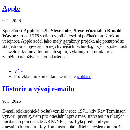
Apple
9. 1. 2026
Společnost
Apple
založili
Steve Jobs
,
Steve Wozniak
a
Ronald
Wayne
v roce 1976 s cílem vyrábět osobní počítače pro širokou
veřejnost. Apple začal jako malý garážový projekt, ale postupně se
stal jednou z největších a nejvlivnějších technologických společností
na světě díky inovativnímu designu, výkonným produktům a
zaměření na uživatelskou zkušenost.
Více
about
Pro vkládání komentářů se musíte
Apple
přihlásit
Historie a vývoj e-mailu
9. 1. 2026
E-mail (elektronická pošta) vznikl v roce 1971, kdy Ray Tomlinson
vytvořil první systém pro odesílání zpráv mezi uživateli na různých
počítačích pomocí sítě ARPANET, což byla předchůdkyně
dnešního internetu. Ray Tomlinson také přišel s myšlenkou použít