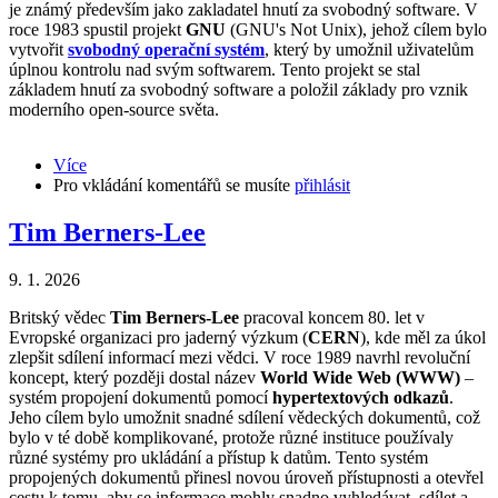
je známý především jako zakladatel hnutí za svobodný software. V
roce 1983 spustil projekt
GNU
(GNU's Not Unix), jehož cílem bylo
vytvořit
svobodný operační systém
, který by umožnil uživatelům
úplnou kontrolu nad svým softwarem. Tento projekt se stal
základem hnutí za svobodný software a položil základy pro vznik
moderního open-source světa.
Více
about
Pro vkládání komentářů se musíte
Richard
přihlásit
Stallman
Tim Berners-Lee
9. 1. 2026
Britský vědec
Tim Berners-Lee
pracoval koncem 80. let v
Evropské organizaci pro jaderný výzkum (
CERN
), kde měl za úkol
zlepšit sdílení informací mezi vědci. V roce 1989 navrhl revoluční
koncept, který později dostal název
World Wide Web (WWW)
–
systém propojení dokumentů pomocí
hypertextových odkazů
.
Jeho cílem bylo umožnit snadné sdílení vědeckých dokumentů, což
bylo v té době komplikované, protože různé instituce používaly
různé systémy pro ukládání a přístup k datům. Tento systém
propojených dokumentů přinesl novou úroveň přístupnosti a otevřel
cestu k tomu, aby se informace mohly snadno vyhledávat, sdílet a