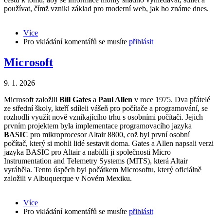
používat, čímž vznikl základ pro moderní web, jak ho známe dnes.
Více
about
Pro vkládání komentářů se musíte
Tim
přihlásit
Berners-
Lee
Microsoft
9. 1. 2026
Microsoft založili
Bill Gates
a
Paul Allen
v roce 1975. Dva přátelé
ze střední školy, kteří sdíleli vášeň pro počítače a programování, se
rozhodli využít nově vznikajícího trhu s osobními počítači. Jejich
prvním projektem byla implementace programovacího jazyka
BASIC
pro mikroprocesor Altair 8800, což byl první osobní
počítač, který si mohli lidé sestavit doma. Gates a Allen napsali verzi
jazyka BASIC pro Altair a nabídli ji společnosti Micro
Instrumentation and Telemetry Systems (MITS), která Altair
vyráběla. Tento úspěch byl počátkem Microsoftu, který oficiálně
založili v Albuquerque v Novém Mexiku.
Více
about
Pro vkládání komentářů se musíte
Microsoft
přihlásit