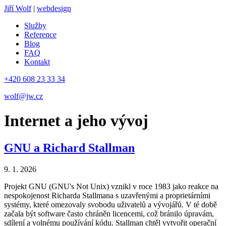
Jiří Wolf
|
webdesign
Služby
Reference
Blog
FAQ
Kontakt
+420 608 23 33 34
wolf@jw.cz
Internet a jeho vývoj
GNU a Richard Stallman
9. 1. 2026
Projekt GNU (GNU's Not Unix) vznikl v roce 1983 jako reakce na
nespokojenost Richarda Stallmana s uzavřenými a proprietárními
systémy, které omezovaly svobodu uživatelů a vývojářů. V té době
začala být software často chráněn licencemi, což bránilo úpravám,
sdílení a volnému používání kódu. Stallman chtěl vytvořit operační