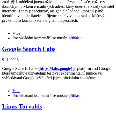
znak
@
k oddělení jména uživatele od názvu počítače, což se stalo
ikonickým prvkem e-mailových adres, který dnes zná každý uživatel
internetu. Tento jednoduchý, ale geniální nápad umožnil jasně
identifikovat odesílatele a příjemce zpráv v síti a stal se klíčovým
prvkem pro komunikaci v digitálním prostředí.
Více
about
Pro vkládání komentářů se musíte
Historie
přihlásit
a
vývoj
Google Search Labs
e-
mailu
9. 1. 2026
Google Search Labs (
https://labs.google
)
je platforma od Googlu,
která umožňuje uživatelům testovat experimentální funkce ve
vyhledávání Google ještě před jejich oficiálním spuštěním.
Více
about
Pro vkládání komentářů se musíte
Google
přihlásit
Search
Labs
Linus Torvalds