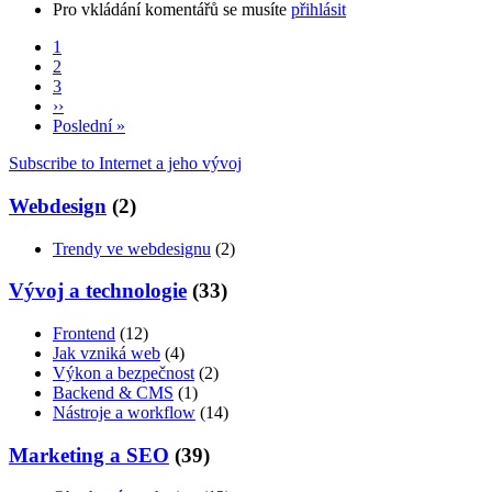
Pro vkládání komentářů se musíte
Významné
přihlásit
osobnosti
Aktuální
1
internetu
stránka
Stránka
2
Pagination
Stránka
3
Následující
››
stránka
Poslední
Poslední »
stránka
Subscribe to Internet a jeho vývoj
Webdesign
(2)
Trendy ve webdesignu
(2)
Vývoj a technologie
(33)
Frontend
(12)
Jak vzniká web
(4)
Výkon a bezpečnost
(2)
Backend & CMS
(1)
Nástroje a workflow
(14)
Marketing a SEO
(39)