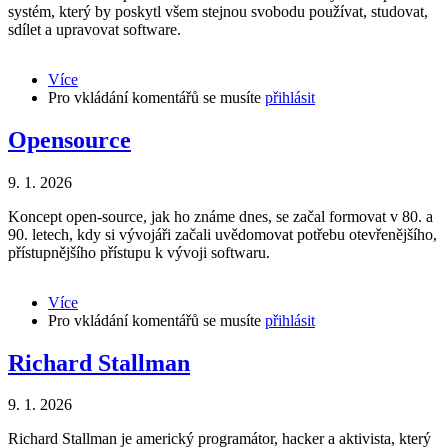
systém, který by poskytl všem stejnou svobodu používat, studovat,
sdílet a upravovat software.
Více
about
Pro vkládání komentářů se musíte
GNU
přihlásit
a
Richard
Opensource
Stallman
9. 1. 2026
Koncept open-source, jak ho známe dnes, se začal formovat v 80. a
90. letech, kdy si vývojáři začali uvědomovat potřebu otevřenějšího,
přístupnějšího přístupu k vývoji softwaru.
Více
about
Pro vkládání komentářů se musíte
Opensource
přihlásit
Richard Stallman
9. 1. 2026
Richard Stallman je americký programátor, hacker a aktivista, který