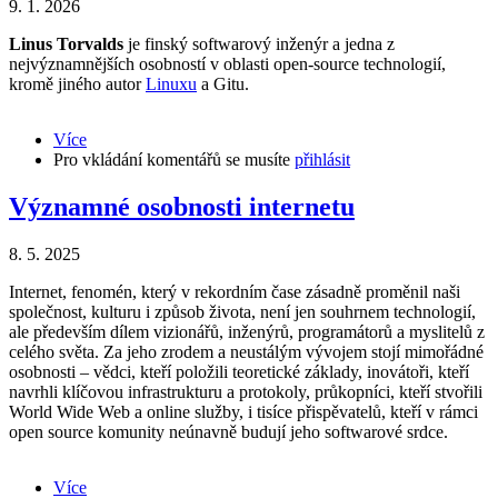
9. 1. 2026
Linus Torvalds
je finský softwarový inženýr a jedna z
nejvýznamnějších osobností v oblasti open-source technologií,
kromě jiného autor
Linuxu
a Gitu.
Více
about
Pro vkládání komentářů se musíte
Linus
přihlásit
Torvalds
Významné osobnosti internetu
8. 5. 2025
Internet, fenomén, který v rekordním čase zásadně proměnil naši
společnost, kulturu i způsob života, není jen souhrnem technologií,
ale především dílem vizionářů, inženýrů, programátorů a myslitelů z
celého světa. Za jeho zrodem a neustálým vývojem stojí mimořádné
osobnosti – vědci, kteří položili teoretické základy, inovátoři, kteří
navrhli klíčovou infrastrukturu a protokoly, průkopníci, kteří stvořili
World Wide Web a online služby, i tisíce přispěvatelů, kteří v rámci
open source komunity neúnavně budují jeho softwarové srdce.
Více
about