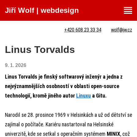
Jiří Wolf
|
webdesign
+420 608 23 33 34
wolf@jw.cz
Linus Torvalds
9. 1. 2026
Linus Torvalds
je finský softwarový inženýr a jedna z
nejvýznamnějších osobností v oblasti open-source
technologií, kromě jiného autor
Linuxu
a Gitu.
Narodil se 28. prosince 1969 v Helsinkách a už od dětství se
zajímal o počítače. Kariéru nastartoval na Helsinské
univerzitě, kde se setkal s operačním systémem
MINIX
, což