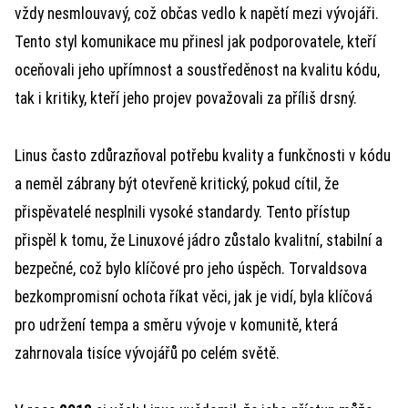
vždy nesmlouvavý, což občas vedlo k napětí mezi vývojáři.
Tento styl komunikace mu přinesl jak podporovatele, kteří
oceňovali jeho upřímnost a soustředěnost na kvalitu kódu,
tak i kritiky, kteří jeho projev považovali za příliš drsný.
Linus často zdůrazňoval potřebu kvality a funkčnosti v kódu
a neměl zábrany být otevřeně kritický, pokud cítil, že
přispěvatelé nesplnili vysoké standardy. Tento přístup
přispěl k tomu, že Linuxové jádro zůstalo kvalitní, stabilní a
bezpečné, což bylo klíčové pro jeho úspěch. Torvaldsova
bezkompromisní ochota říkat věci, jak je vidí, byla klíčová
pro udržení tempa a směru vývoje v komunitě, která
zahrnovala tisíce vývojářů po celém světě.