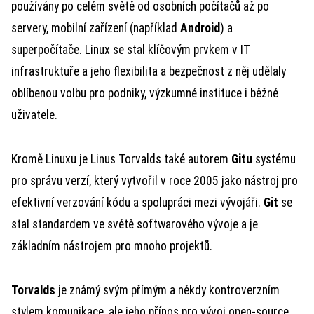
používány po celém světě od osobních počítačů až po
servery, mobilní zařízení (například
Android
) a
superpočítače. Linux se stal klíčovým prvkem v IT
infrastruktuře a jeho flexibilita a bezpečnost z něj udělaly
oblíbenou volbu pro podniky, výzkumné instituce i běžné
uživatele.
Kromě Linuxu je Linus Torvalds také autorem
Gitu
systému
pro správu verzí, který vytvořil v roce 2005 jako nástroj pro
efektivní verzování kódu a spolupráci mezi vývojáři.
Git
se
stal standardem ve světě softwarového vývoje a je
základním nástrojem pro mnoho projektů.
Torvalds
je známý svým přímým a někdy kontroverzním
stylem komunikace, ale jeho přínos pro vývoj open-source