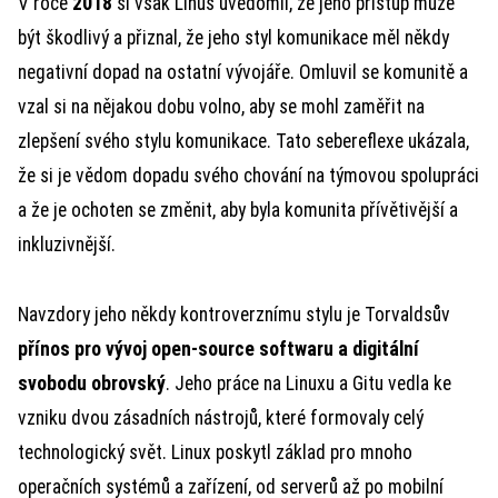
V roce
2018
si však Linus uvědomil, že jeho přístup může
být škodlivý a přiznal, že jeho styl komunikace měl někdy
negativní dopad na ostatní vývojáře. Omluvil se komunitě a
vzal si na nějakou dobu volno, aby se mohl zaměřit na
zlepšení svého stylu komunikace. Tato sebereflexe ukázala,
že si je vědom dopadu svého chování na týmovou spolupráci
a že je ochoten se změnit, aby byla komunita přívětivější a
inkluzivnější.
Navzdory jeho někdy kontroverznímu stylu je Torvaldsův
přínos pro vývoj open-source softwaru a digitální
svobodu obrovský
. Jeho práce na Linuxu a Gitu vedla ke
vzniku dvou zásadních nástrojů, které formovaly celý
technologický svět. Linux poskytl základ pro mnoho
operačních systémů a zařízení, od serverů až po mobilní