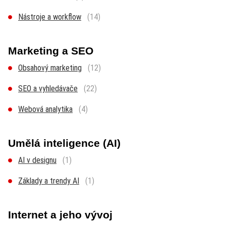
Nástroje a workflow
(14)
Marketing a SEO
Obsahový marketing
(12)
SEO a vyhledávače
(22)
Webová analytika
(4)
Umělá inteligence (AI)
AI v designu
(1)
Základy a trendy AI
(1)
Internet a jeho vývoj