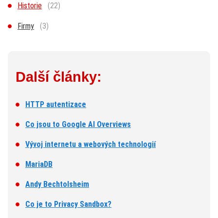
Historie
(22)
Firmy
(3)
Další články:
HTTP autentizace
Co jsou to Google AI Overviews
Vývoj internetu a webových technologií
MariaDB
Andy Bechtolsheim
Co je to Privacy Sandbox?