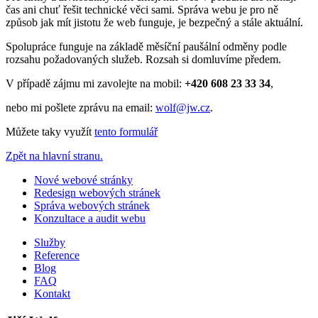
čas ani chuť řešit technické věci sami. Správa webu je pro ně
způsob jak mít jistotu že web funguje, je bezpečný a stále aktuální.
Spolupráce funguje na základě měsíční paušální odměny podle
rozsahu požadovaných služeb. Rozsah si domluvíme předem.
V případě zájmu mi zavolejte na mobil:
+420 608 23 33 34
,
nebo mi pošlete zprávu na email:
wolf@jw.cz
.
Můžete taky využít
tento formulář
Zpět na hlavní stranu.
Nové webové stránky
Redesign webových stránek
Správa webových stránek
Konzultace a audit webu
Služby
Reference
Blog
FAQ
Kontakt